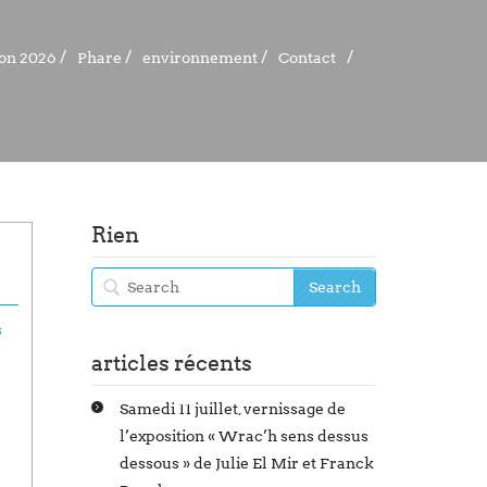
ion 2026
ion 2026
Phare
Phare
environnement
environnement
Contact
Contact
Rien
s
articles récents
Samedi 11 juillet, vernissage de
l’exposition « Wrac’h sens dessus
dessous » de Julie El Mir et Franck