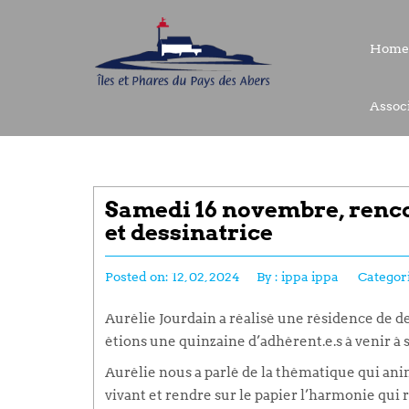
Home
Home
Associ
Associ
Samedi 16 novembre, renco
et dessinatrice
Posted on:
12, 02, 2024
By :
ippa ippa
Categori
Aurélie Jourdain a réalisé une résidence de 
étions une quinzaine d’adhérent.e.s à venir à 
Aurélie nous a parlé de la thématique qui anim
vivant et rendre sur le papier l’harmonie qui 