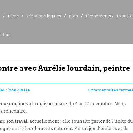
Liens
Liens
Mentions légales
Mentions légales
plan
plan
Événements
Événements
Exposit
Exposit
ation
ation
ntre avec Aurélie Jourdain, peintre
es :
Non classé
Commentaires fermé
deux semaines à la maison-phare, du 4 au 17 novembre. Nous
sa rencontre.
e son travail actuellement : elle souhaite parler de l’unité du
règne entre les éléments naturels. Par un jeu d’ombres et de