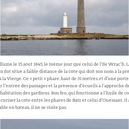
llumé le 15 aout 1845, le même jour que celui de l’île Wrac’h. 
 un îlot situé à faible distance de la côte qui doit son nom à l
 la Vierge. Ce « petit » phare, haut de 31 mètres, et d’une porté
uer l’entrée des passages et la présence d’écueils à l’approche 
bitation des gardiens. Son feu, qui fonctionne à l’huile de colz
curiser la côte entre les phares de Batz et celui d’Ouessant. Il 
e en bateau, il ne se visite pas.