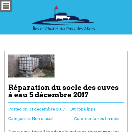
Réparation du socle des cuves
à eau 5 décembre 2017
Posted on:
11 décembre 2017
By:
ippa ippa
Categories:
Non classé
Commentaires fermés
Des cuves, installées dans le potager, récupèrent les