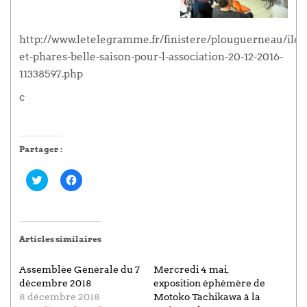
http://www.letelegramme.fr/finistere/plouguerneau/iles
et-phares-belle-saison-pour-l-association-20-12-2016-
11338597.php
c
Partager :
Cliquez
Cliquez
pour
pour
partager
partager
sur
sur
Twitter(ouvre
Facebook(ouvre
dans
dans
une
une
Articles similaires
nouvelle
nouvelle
fenêtre)
fenêtre)
Assemblée Générale du 7
Mercredi 4 mai,
décembre 2018
exposition éphémère de
8 décembre 2018
Motoko Tachikawa à la