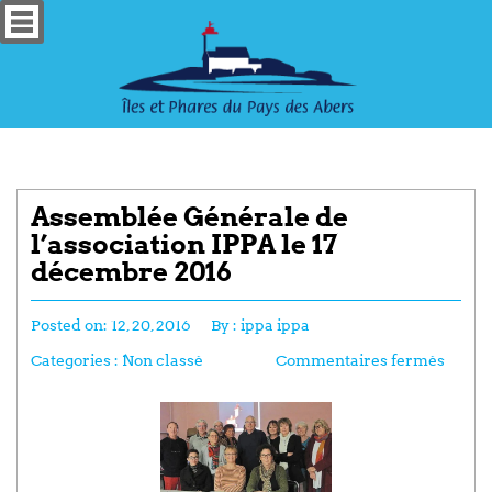
Assemblée Générale de
l’association IPPA le 17
décembre 2016
Posted on:
12, 20, 2016
By :
ippa ippa
Categories :
Non classé
Commentaires fermés