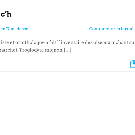
ac’h
es:
Non classé
Commentaires fermé
te et ornithologue a fait l’ inventaire des oiseaux nichant su
ur marchet, Troglodyte mignon, […]