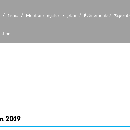
Liens
Liens
Mentions légales
Mentions légales
plan
plan
Événements
Événements
Exposit
Exposit
ation
ation
n 2019