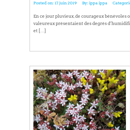
Posted on:
17 juin 2019
By:
ippa ippa
Categori
En ce jour pluvieux, de courageux bénévoles on
valeureux présentaient des degrés d’humidif
et […]