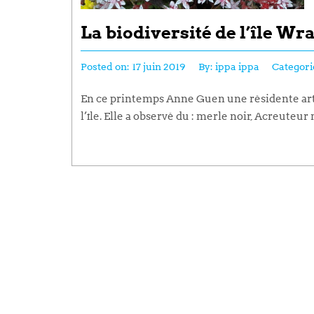
La biodiversité de l’île Wr
Posted on:
17 juin 2019
By:
ippa ippa
Categori
En ce printemps Anne Guen une résidente artis
l’île. Elle a observé du : merle noir, Acreute