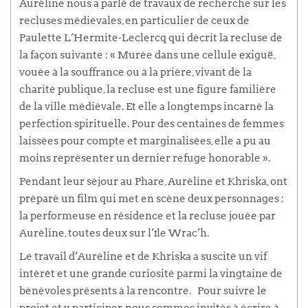
Auréline nous a parlé de travaux de recherche sur les
recluses médiévales, en particulier de ceux de
Paulette L’Hermite-Leclercq qui décrit la recluse de
la façon suivante : «
Murée dans une cellule exiguë,
vouée à la souffrance ou à la prière, vivant de la
charité publique, la recluse est une figure familière
de la ville médiévale. Et elle a longtemps incarné la
perfection spirituelle. Pour des centaines de femmes
laissées pour compte et marginalisées, elle a pu au
moins représenter un dernier refuge honorable ».
Pendant leur séjour au Phare, Auréline et Khriska, ont
préparé un film qui met en scène deux personnages :
la performeuse en résidence et la recluse jouée par
Auréline, toutes deux sur l’île Wrac’h.
Le travail d’Auréline et de Khriska a suscité un vif
intérêt et une grande curiosité parmi la vingtaine de
bénévoles présents à la rencontre. Pour suivre le
projet et y participer, nous sommes invités à écrire à