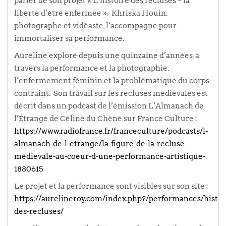
parler de son projet « L’histoire des recluses – la
liberté d’être enfermée ». Khriska Houin,
photographe et vidéaste, l’accompagne pour
immortaliser sa performance.
Auréline explore depuis une quinzaine d’années, à
travers la performance et la photographie,
l’enfermement féminin et la problématique du corps
contraint. Son travail sur les recluses médiévales est
décrit dans un podcast de l’émission
L’Almanach de
l’Étrange
de Céline du Chéné sur France Culture :
https://www.radiofrance.fr/franceculture/podcasts/l-
almanach-de-l-etrange/la-figure-de-la-recluse-
medievale-au-coeur-d-une-performance-artistique-
1880615
Le projet et la performance sont visibles sur son site :
https://aurelineroy.com/index.php?/performances/histoi
des-recluses/