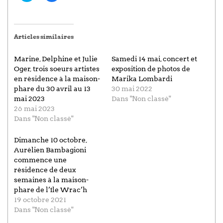
partager
partager
sur
sur
Twitter(ouvre
Facebook(ouvre
dans
dans
une
une
Articles similaires
nouvelle
nouvelle
fenêtre)
fenêtre)
Marine, Delphine et Julie
Samedi 14 mai, concert et
Oger, trois soeurs artistes
exposition de photos de
en résidence à la maison-
Marika Lombardi
phare du 30 avril au 13
30 mai 2022
mai 2023
Dans "Non classé"
26 mai 2023
Dans "Non classé"
Dimanche 10 octobre,
Aurélien Bambagioni
commence une
résidence de deux
semaines à la maison-
phare de l’île Wrac’h
19 octobre 2021
Dans "Non classé"