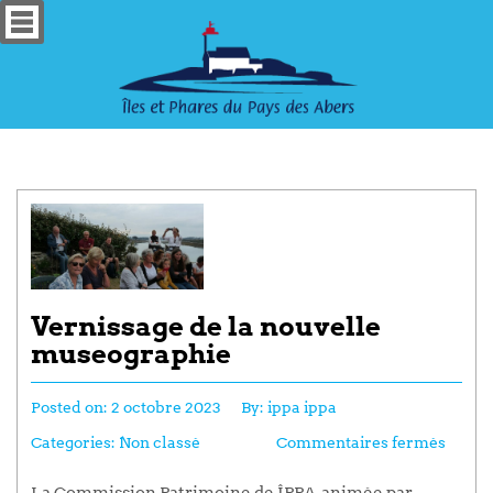
Vernissage de la nouvelle
museographie
Posted on:
2 octobre 2023
By:
ippa ippa
Categories:
Non classé
Commentaires fermés
La Commission Patrimoine de ÎPPA, animée par