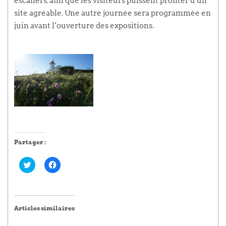
escaliers, afin que les visiteurs puissent profiter d’un
site agréable. Une autre journée sera programmée en
juin avant l’ouverture des expositions.
Partager :
Cliquez
Cliquez
pour
pour
partager
partager
sur
sur
Twitter(ouvre
Facebook(ouvre
dans
dans
une
une
Articles similaires
nouvelle
nouvelle
fenêtre)
fenêtre)