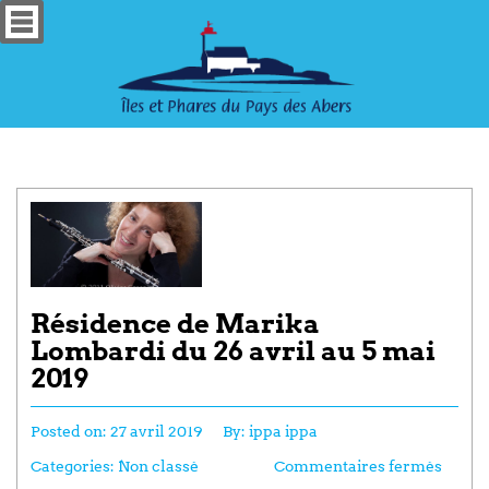
Résidence de Marika
Lombardi du 26 avril au 5 mai
2019
Posted on:
27 avril 2019
By:
ippa ippa
Categories:
Non classé
Commentaires fermés