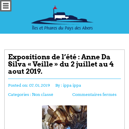
Expositions de l’été : Anne Da
Silva « Veille » du 2 juillet au 4
aout 2019.
Posted on:
07, 01, 2019
By :
ippa ippa
Categories :
Non classé
Commentaires fermés