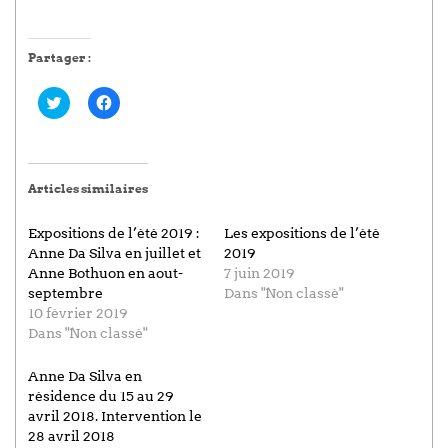
Partager :
Cliquez
Cliquez
pour
pour
partager
partager
sur
sur
Twitter(ouvre
Facebook(ouvre
dans
dans
une
une
Articles similaires
nouvelle
nouvelle
fenêtre)
fenêtre)
Expositions de l’été 2019 :
Les expositions de l’été
Anne Da Silva en juillet et
2019
Anne Bothuon en aout-
7 juin 2019
septembre
Dans "Non classé"
10 février 2019
Dans "Non classé"
Anne Da Silva en
résidence du 15 au 29
avril 2018. Intervention le
28 avril 2018