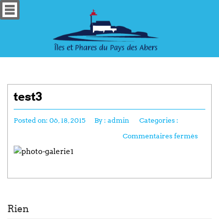
test3
Posted on:
06, 18, 2015
By :
admin
Categories :
Commentaires fermés
Rien