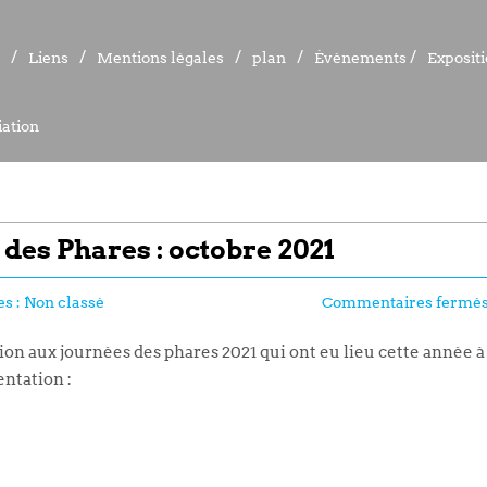
Liens
Liens
Mentions légales
Mentions légales
plan
plan
Événements
Événements
Exposit
Exposit
ation
ation
des Phares : octobre 2021
es :
Non classé
Commentaires fermé
on aux journées des phares 2021 qui ont eu lieu cette année à
entation :