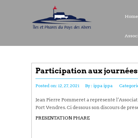
Home
Home
Associ
Associ
Participation aux journées 
Posted on:
12, 27, 2021
By :
ippa ippa
Categori
Jean Pierre Pommeret a représenté l’Associati
Port Vendres. Ci dessous son discours de prés
PRESENTATION PHARE