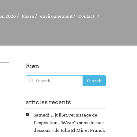
ion 2026
ion 2026
Phare
Phare
environnement
environnement
Contact
Contact
Rien
s
articles récents
Samedi 11 juillet, vernissage de
l’exposition « Wrac’h sens dessus
dessous » de Julie El Mir et Franck